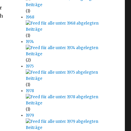
r
(1)
ch
1968
(1)
1974
(2)
1975
(1)
1978
(1)
1979