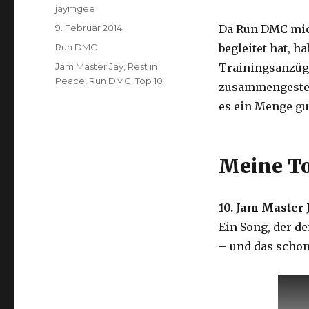
Autor
jaymgee
Veröffentlicht
9. Februar 2014
Da Run DMC mic
am
Kategorien
Run DMC
begleitet hat, 
Schlagwörter
Jam Master Jay
,
Rest in
Trainingsanzüge
Peace
,
Run DMC
,
Top 10
zusammengestell
es ein Menge gu
Meine To
10. Jam Master 
Ein Song, der d
– und das schon 