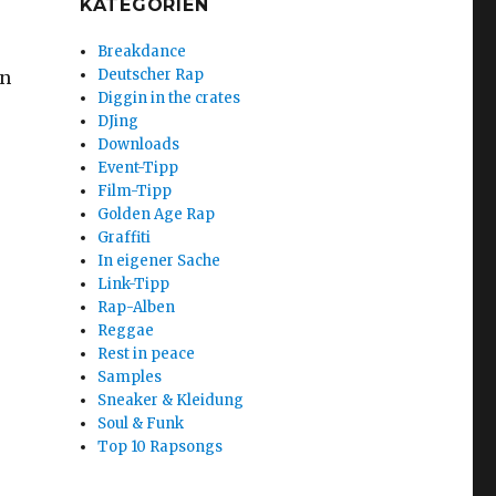
KATEGORIEN
Breakdance
Deutscher Rap
en
Diggin in the crates
DJing
Downloads
Event-Tipp
Film-Tipp
Golden Age Rap
Graffiti
In eigener Sache
Link-Tipp
Rap-Alben
Reggae
Rest in peace
Samples
Sneaker & Kleidung
Soul & Funk
Top 10 Rapsongs