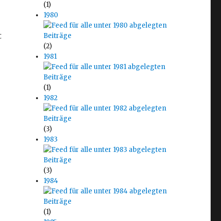
(1)
1980
t
(2)
1981
(1)
1982
(3)
1983
(3)
1984
(1)