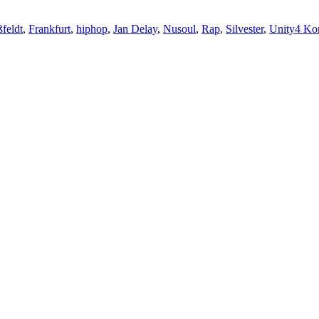
ßfeldt
,
Frankfurt
,
hiphop
,
Jan Delay
,
Nusoul
,
Rap
,
Silvester
,
Unity
4 Ko