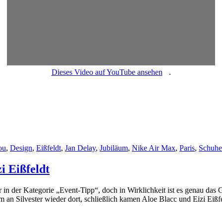
Dieses Video auf YouTube ansehen
.
ou
,
Design
,
Eißfeldt
,
Jan Delay
,
Jubiläum
,
Nike Air Max
,
Paris
,
Schuhe
i Eißfeldt
ar in der Kategorie „Event-Tipp“, doch in Wirklichkeit ist es genau da
 an Silvester wieder dort, schließlich kamen Aloe Blacc und Eizi Eißfe