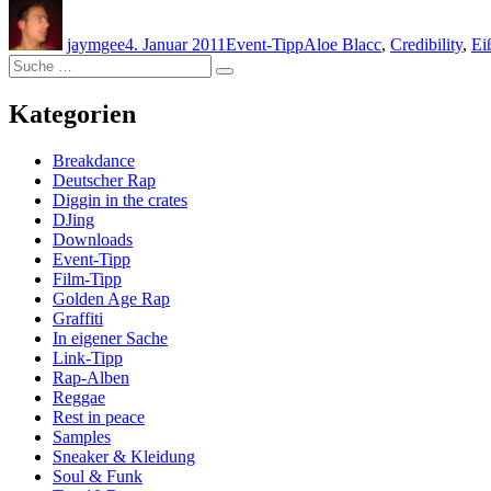
Autor
Veröffentlicht
Kategorien
Schlagwörter
am
jaymgee
4. Januar 2011
Event-Tipp
Aloe Blacc
,
Credibility
,
Ei
Suche
Suche
nach:
Kategorien
Breakdance
Deutscher Rap
Diggin in the crates
DJing
Downloads
Event-Tipp
Film-Tipp
Golden Age Rap
Graffiti
In eigener Sache
Link-Tipp
Rap-Alben
Reggae
Rest in peace
Samples
Sneaker & Kleidung
Soul & Funk