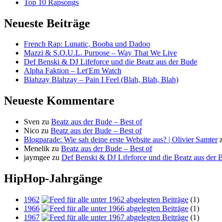
Top 10 Rapsongs
Neueste Beiträge
French Rap: Lunatic, Booba und Dadoo
Mazzi & S.O.U.L. Purpose – Way That We Live
Def Benski & DJ Lifeforce und die Beatz aus der Bude
Alpha Faktion – Let'Em Watch
Blahzay Blahzay – Pain I Feel (Blah, Blah, Blah)
Neueste Kommentare
Sven
zu
Beatz aus der Bude – Best of
Nico
zu
Beatz aus der Bude – Best of
Blogparade: Wie sah deine erste Website aus? | Olivier Samter
Menelik
zu
Beatz aus der Bude – Best of
jaymgee
zu
Def Benski & DJ Lifeforce und die Beatz aus der 
HipHop-Jahrgänge
1962
(1)
1966
(1)
1967
(1)