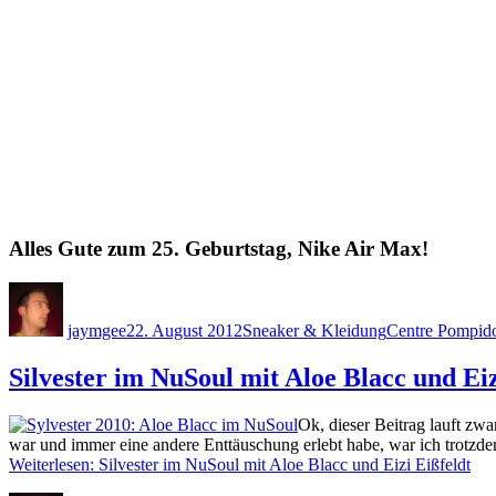
Alles Gute zum 25. Geburtstag, Nike Air Max!
Autor
Veröffentlicht
Kategorien
Schlagwörter
am
jaymgee
22. August 2012
Sneaker & Kleidung
Centre Pompid
Silvester im NuSoul mit Aloe Blacc und Eiz
Ok, dieser Beitrag lauft zw
war und immer eine andere Enttäuschung erlebt habe, war ich trotzdem
Weiterlesen: Silvester im NuSoul mit Aloe Blacc und Eizi Eißfeldt