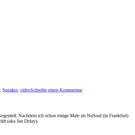
zu
25
,
Sneaker
,
video
Schreibe einen Kommentar
Jahriges
Jubiläum:
Nike
Air
Max
s Gegenteil. Nachdem ich schon einige Male im NuSoul (in Frankfurt)
ldt (aka Jan Delay).