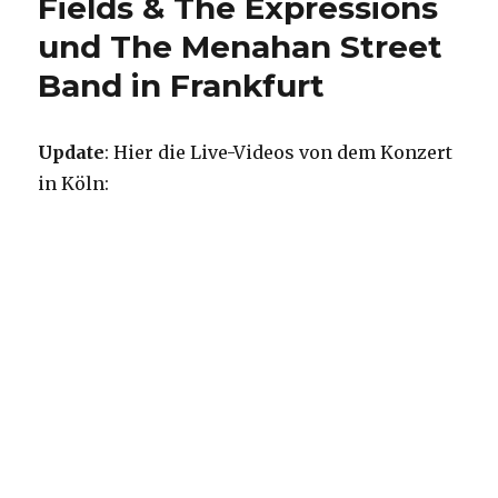
Fields & The Expressions
Blacc
und The Menahan Street
und
Eizi
Band in Frankfurt
Eißfeldt
Update
: Hier die Live-Videos von dem Konzert
in Köln: