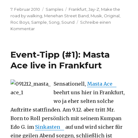
Veröffentlicht
Kategorien
Schlagwörter
7. Februar 2010
Samples
Frankfurt
,
Jay-Z
,
Make the
am
road by walking
,
Menehan Street Band
,
Musik
,
Original
,
Roc Boys
,
Sample
,
Song
,
Sound
Schreibe einen
zu
Kommentar
Sample-
Special
(#12):
Event-Tipp (#1): Masta
Menahan
Street
Ace live in Frankfurt
Band
Sensationell,
Masta Ace
beehrt uns hier in Frankfurt,
wo ja eher selten solche
Auftritte stattfinden. Am 9.12. aber tritt Mr.
Born to Roll persönlich mit seinem Kumpan
Edo G. im
Sinkasten
auf und wird sicher für
eine geilen Abend sorgen, schließlich ist