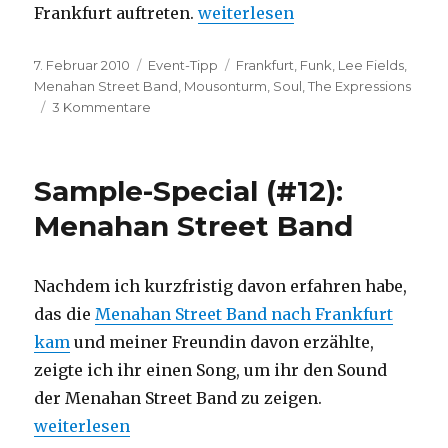
„Event-Tipp (#3): Lee Fields 
Frankfurt auftreten.
weiterlesen
Veröffentlicht
Kategorien
Schlagwörter
7. Februar 2010
Event-Tipp
Frankfurt
,
Funk
,
Lee Fields
,
am
Menahan Street Band
,
Mousonturm
,
Soul
,
The Expressions
zu
3 Kommentare
Event-
Tipp
(#3):
Sample-Special (#12):
Lee
Fields
Menahan Street Band
&
The
Expressions
Nachdem ich kurzfristig davon erfahren habe,
und
das die
Menahan Street Band nach Frankfurt
The
Menahan
kam
und meiner Freundin davon erzählte,
Street
zeigte ich ihr einen Song, um ihr den Sound
Band
der Menahan Street Band zu zeigen.
in
Frankfurt
„Sample-Special (#12): Menahan Street Band“
weiterlesen