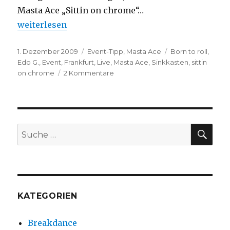
Masta Ace „Sittin on chrome“…
„Event-Tipp (#1): Masta Ace live in Frankfurt“
weiterlesen
Veröffentlicht
Kategorien
Schlagwörter
1. Dezember 2009
Event-Tipp
,
Masta Ace
Born to roll
,
am
Edo G.
,
Event
,
Frankfurt
,
Live
,
Masta Ace
,
Sinkkasten
,
sittin
zu
on chrome
2 Kommentare
Event-
Tipp
(#1):
Masta
Ace
SUC
Suche
live
nach:
in
Frankfurt
KATEGORIEN
Breakdance