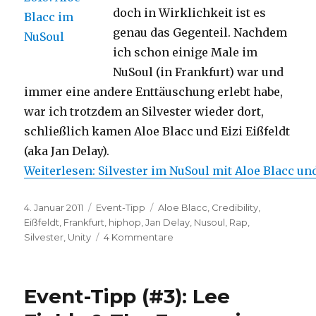
doch in Wirklichkeit ist es
genau das Gegenteil. Nachdem
ich schon einige Male im
NuSoul (in Frankfurt) war und
immer eine andere Enttäuschung erlebt habe,
war ich trotzdem an Silvester wieder dort,
schließlich kamen Aloe Blacc und Eizi Eißfeldt
(aka Jan Delay).
Weiterlesen: Silvester im NuSoul mit Aloe Blacc und
Veröffentlicht
Kategorien
Schlagwörter
4. Januar 2011
Event-Tipp
Aloe Blacc
,
Credibility
,
am
Eißfeldt
,
Frankfurt
,
hiphop
,
Jan Delay
,
Nusoul
,
Rap
,
zu
Silvester
,
Unity
4 Kommentare
Silvester
im
NuSoul
Event-Tipp (#3): Lee
mit
Aloe