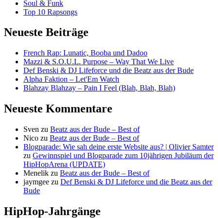
Soul & Funk
Top 10 Rapsongs
Neueste Beiträge
French Rap: Lunatic, Booba und Dadoo
Mazzi & S.O.U.L. Purpose – Way That We Live
Def Benski & DJ Lifeforce und die Beatz aus der Bude
Alpha Faktion – Let'Em Watch
Blahzay Blahzay – Pain I Feel (Blah, Blah, Blah)
Neueste Kommentare
Sven
zu
Beatz aus der Bude – Best of
Nico
zu
Beatz aus der Bude – Best of
Blogparade: Wie sah deine erste Website aus? | Olivier Samter
zu
Gewinnspiel und Blogparade zum 10jährigen Jubiläum der
HipHopArena (UPDATE)
Menelik
zu
Beatz aus der Bude – Best of
jaymgee
zu
Def Benski & DJ Lifeforce und die Beatz aus der
Bude
HipHop-Jahrgänge